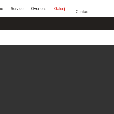
Contact
me
Service
Over ons
Galerij
Contact