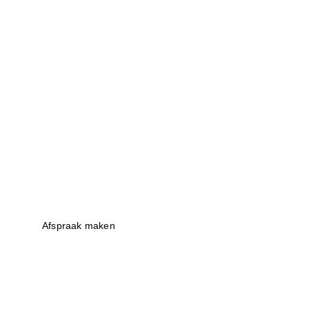
Bij Automotive Tamaz staan we 
en ervaar zelf waarom we de 
Maak nu een afspraak
Afspraak maken